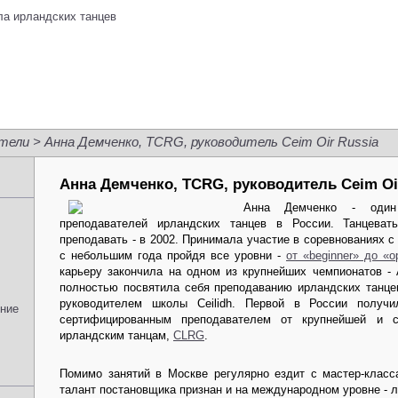
тели
> Анна Демченко, TCRG, руководитель Ceim Oir Russia
Анна Демченко, TCRG, руководитель Ceim Oi
Анна Демченко - оди
преподавателей ирландских танцев в России. Танцеват
преподавать - в 2002. Принимала участие в соревнованиях с 
с небольшим года пройдя все уровни -
от «beginner» до «o
карьеру закончила на одном из крупнейших чемпионатов - Al
полностью посвятила себя преподаванию ирландских танцев
руководителем школы Ceilidh. Первой в России получ
ение
сертифицированным преподавателем от крупнейшей и с
ирландским танцам,
CLRG
.
Помимо занятий в Москве регулярно ездит с мастер-класс
талант постановщика признан и на международном уровне - л