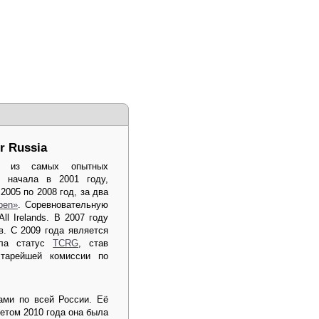
r Russia
н из самых опытных
ь начала в 2001 году,
2005 по 2008 год, за два
pen»
. Соревновательную
l Irelands. В 2007 году
. С 2009 года является
ила статус
TCRG
, став
тарейшей комиссии по
ами по всей России. Её
етом 2010 года она была