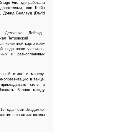
tage Fire, где работала
давателями, как Шейн
), Дэвид Беллвуд (David
я «визитной карточкой»
 подготовке учеников,
ьных и разноплановых
енный стиль и манеру.
амопрезентацию в танце.
 прикладывать силы и
облюдать баланс между
015 года - сын Владимир,
частие в занятиях школы