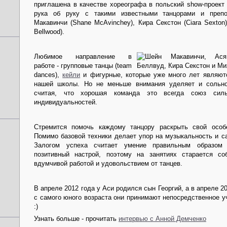
приглашена в качестве хореографа в польский show-проект S
рука об руку с такими известными танцорами и препо
Макавинчи (Shane McAvinchey), Кира Секстон (Ciara Sexton
Bellwood).
Любимое направление в
работе - групповые танцы (team
dances),
кейли
и фигурные, которые уже много лет являютс
нашей школы. Но не меньше внимания уделяет и сольной
считая, что хорошая команда это всегда союз сил
индивидуальностей.
Стремится помочь каждому танцору раскрыть свой особ
Помимо базовой техники делает упор на музыкальность и с
Залогом успеха считает умение правильным образом
позитивный настрой, поэтому на занятиях старается с
вдумчивой работой и удовольствием от танцев.
В апреле 2012 года у Аси родился сын Георгий, а в апреле 2
с самого юного возраста они принимают непосредственное у
:)
Узнать больше - прочитать
интервью с Анной Демченко