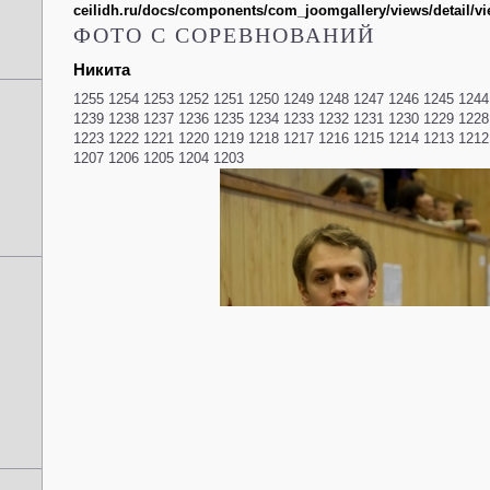
ceilidh.ru/docs/components/com_joomgallery/views/detail/v
ФОТО С СОРЕВНОВАНИЙ
Никита
1255
1254
1253
1252
1251
1250
1249
1248
1247
1246
1245
1244
1239
1238
1237
1236
1235
1234
1233
1232
1231
1230
1229
1228
1223
1222
1221
1220
1219
1218
1217
1216
1215
1214
1213
1212
1207
1206
1205
1204
1203