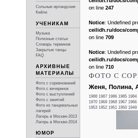
ceilidh.ru/docs/com
Сольные ирландские
on line
247
Кейли
Notice
: Undefined pr
УЧЕНИКАМ
ceilidh.ru/docs/com
Музыка
on line
709
Полезные статьи
Словарь терминов
Закрытые танцы
Notice
: Undefined pr
FAQ
ceilidh.ru/docs/com
on line
710
АРХИВНЫЕ
МАТЕРИАЛЫ
ФОТО С СО
Фото с соревнований
Женя, Полина, 
Фото с вечеринок
Фото с выступленмй
1988
1987
1986
1985
1984
Фото с занятий
1970
1969
1968
1967
1966
Фото из танцевальных
1953
1952
1951
1950
1949
лагерей
Лагерь в Москве-2013
Лагерь в Москве-2014
ЮМОР